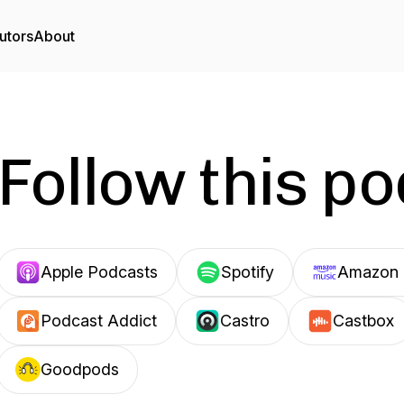
utors
About
Follow this p
Apple Podcasts
Spotify
Amazon 
Podcast Addict
Castro
Castbox
Goodpods