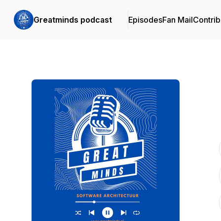
Greatminds podcast
Episodes
Fan Mail
Contrib