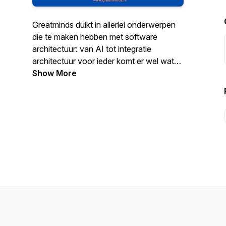
Greatminds duikt in allerlei onderwerpen
die te maken hebben met software
architectuur: van AI tot integratie
architectuur voor ieder komt er wel wat
aan bod of je nu een tech-liefhebber
Show More
bent, in de software-industrie werkt, een
business owner bent, of gewoon
nieuwsgierig naar wat de toekomst ons
kan brengen.