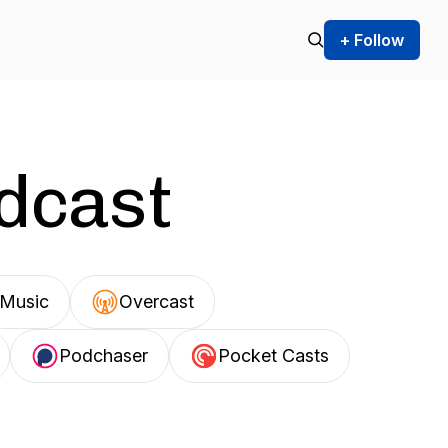
+ Follow
odcast
Music
Overcast
Podchaser
Pocket Casts