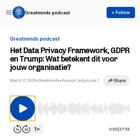
+ Follow
Greatminds podcast
Greatminds podcast
Het Data Privacy Framework, GDPR
en Trump: Wat betekent dit voor
jouw organisatie?
Share
March 11, 2025
•
Greatminds
•
Season 2
•
Episode 1
Use Left/Right to seek, Home/End to jump to st
0:00
|
27:55