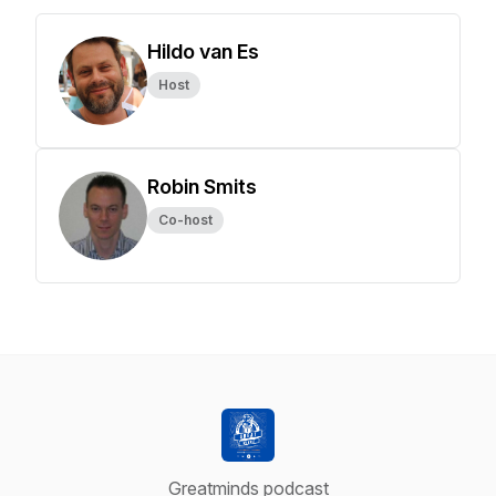
Hildo van Es
Host
Robin Smits
Co-host
Greatminds podcast