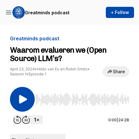
+ Follow
Greatminds podcast
Greatminds podcast
Waarom evalueren we (Open
Source) LLM’s?
April 23, 2024
•
Hildo van Es en Robin Smits
•
Share
Season 1
•
Episode 1
Use Left/Right to seek, Home/End to jump to st
0:00
|
24:28